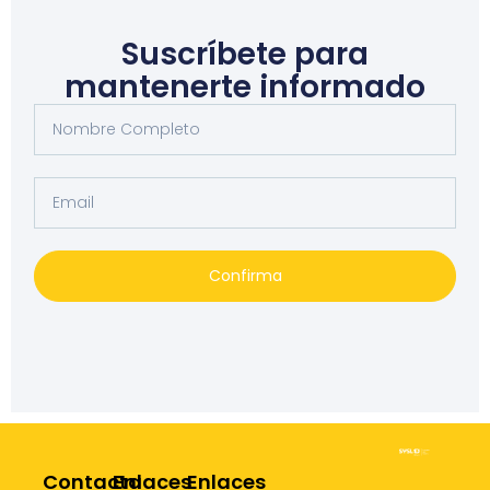
Suscríbete para
mantenerte informado
Confirma
Contacta
Enlaces
Enlaces