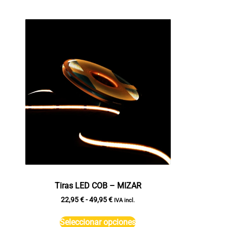
Tiras LED COB – MIZAR
22,95
€
-
49,95
€
IVA incl.
Seleccionar opciones