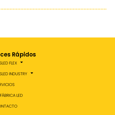
aces Rápidos
SLED FLEX
SLED INDUSTRY
RVICIOS
 FÁBRICA LED
NTACTO