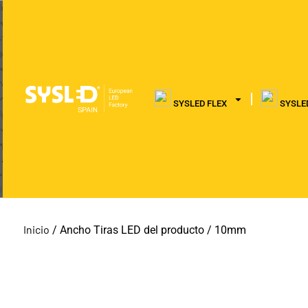
Si buscas informaciÃ³n fiable sobre
casinos online con licencia
ENVÍO
Consigue
informaciÃ³n actualizada para ayudarte a identificar plataformas
GRATIS
un
a
10%
Si estÃ¡s buscando
casinos online fiables en EspaÃ±a
, conviene
partir
de
Esta guÃ­a reÃºne informaciÃ³n actualizada para ayudarte a iden
de
descuento
99€
en
Si buscas informaciÃ³n actualizada sobre
casinos online gratis s
en
tu
SYSLED FLEX
SYSLE
para jugar desde EspaÃ±a. Esta guÃ­a reÃºne informaciÃ³n prÃ¡c
España
primera
(Península)
compra
Si buscas la mejor experiencia de
blackjack en vivo EspaÃ±a
, es
o
pulsando
plataformas mÃ¡s recomendadas para disfrutar de partidas aut
149€
aquí
en
Si buscas informaciÃ³n actualizada para jugar con seguridad, co
Europa
y criterios para elegir plataformas fiables. Es un recurso Ãºtil
Inicio
/ Ancho Tiras LED del producto / 10mm
10mm