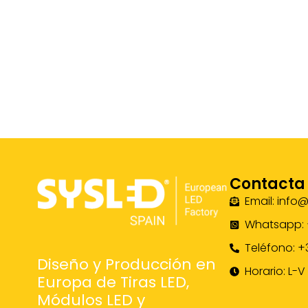
Contacta
Email: info
Whatsapp: +
Teléfono: +
Diseño y Producción en
Horario: L-V
Europa de Tiras LED,
Módulos LED y