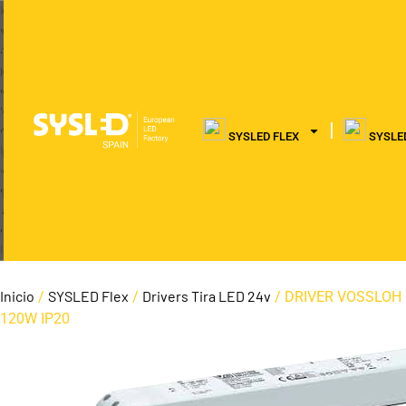
Si buscas informaciÃ³n fiable sobre
casinos online con licencia
ENVÍO
Consigue
informaciÃ³n actualizada para ayudarte a identificar plataformas
GRATIS
un
a
10%
Si estÃ¡s buscando
casinos online fiables en EspaÃ±a
, conviene
partir
de
Esta guÃ­a reÃºne informaciÃ³n actualizada para ayudarte a iden
de
descuento
99€
en
Si buscas informaciÃ³n actualizada sobre
casinos online gratis s
en
tu
SYSLED FLEX
SYSLE
para jugar desde EspaÃ±a. Esta guÃ­a reÃºne informaciÃ³n prÃ¡c
España
primera
(Península)
compra
Si buscas la mejor experiencia de
blackjack en vivo EspaÃ±a
, es
o
pulsando
plataformas mÃ¡s recomendadas para disfrutar de partidas aut
149€
aquí
en
Si buscas informaciÃ³n actualizada para jugar con seguridad, co
Europa
y criterios para elegir plataformas fiables. Es un recurso Ãºtil
Inicio
SYSLED Flex
Drivers Tira LED 24v
/
/
/ DRIVER VOSSLOH 
120W IP20