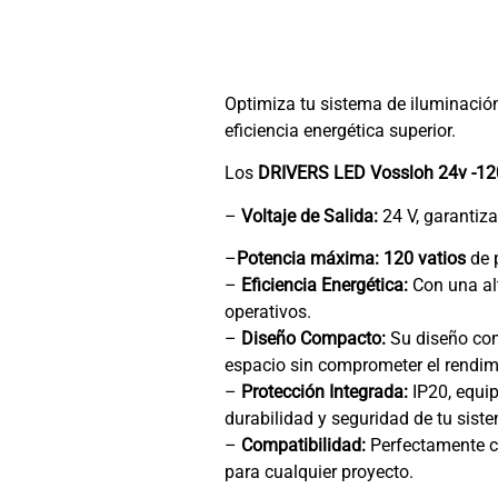
Optimiza tu sistema de iluminació
eficiencia energética superior.
Los
DRIVERS LED Vossloh 24v -12
–
Voltaje de Salida:
24 V, garantiza
–
Potencia máxima:
120 vatios
de 
–
Eficiencia Energética:
Con una alt
operativos.
–
Diseño Compacto:
Su diseño comp
espacio sin comprometer el rendim
–
Protección Integrada:
IP20, equip
durabilidad y seguridad de tu sist
–
Compatibilidad:
Perfectamente co
para cualquier proyecto.