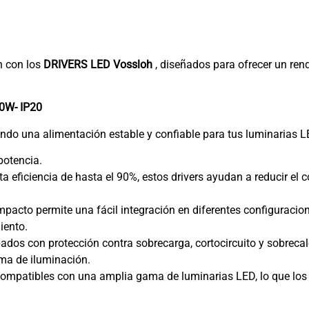
n con los
DRIVERS LED Vossloh
, diseñados para ofrecer un ren
0W- IP20
ndo una alimentación estable y confiable para tus luminarias L
potencia.
a eficiencia de hasta el 90%, estos drivers ayudan a reducir el
acto permite una fácil integración en diferentes configuracion
iento.
ados con protección contra sobrecarga, cortocircuito y sobreca
ema de iluminación.
mpatibles con una amplia gama de luminarias LED, lo que los c